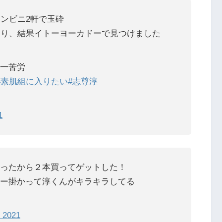
コンビニ2軒で玉砕
回り、結果イトーヨーカドーで見つけました
一苦労
#素肌組に入りたい
#志尊淳
1
ったから２本買ってゲットした！
ー掛かって淳くんがキラキラしてる
 2021