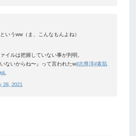
というww（ま、こんなもんよね）
ァイルは把握していない事が判明。
いないからね〜』って言われたw
#志尊淳
#素肌
9qL
y 28, 2021