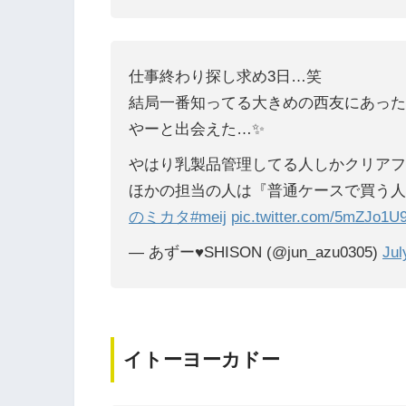
仕事終わり探し求め3日…笑
結局一番知ってる大きめの西友にあった
やーと出会えた…✨
やはり乳製品管理してる人しかクリアフ
ほかの担当の人は『普通ケースで買う人
のミカタ
#meij
pic.twitter.com/5mZJo1U
— あずー♥️SHISON (@jun_azu0305)
Jul
イトーヨーカドー