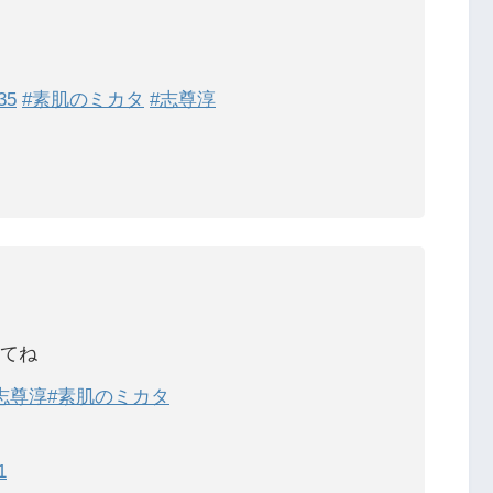
35
#素肌のミカタ
#志尊淳
てね
志尊淳
#素肌のミカタ
1