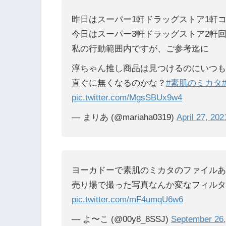
昨日はスーパー1軒ドラッグストア1軒
今日はスーパー3軒ドラッグストア2軒
私の行動範囲内ですが、ご参考迄に
淳ちゃん推し商品は見つけるのにいつも
直ぐに無くなるのかな？
#素肌のミカタ
pic.twitter.com/MgsSBUx9w4
— まりあ (@mariaha0319)
April 27, 202
ヨーカドーで素肌のミカタのファイルあ
売り場で撮った写真なんか変なフィルタ
pic.twitter.com/mF4umqU6w6
— よ〜こ (@00y8_8SSJ)
September 26,