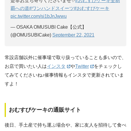
是非お立ち寄りくださいませ✨
#おむすびケーキ全制
覇への道
#ワンハンドスイーツ
#おむすびケーキ
pic.twitter.com/si1bJnJwwu
— OSAKA OMUSUBI Cake【公式】
(@OMUSUBICake)
September 22, 2021
常設店舗以外に催事場で取り扱っていることも多いので、
お店で買いたい人は
インスタ
や
Twitter
をチェックし
てみてくださいね♪催事情報もインスタで更新されていま
すよ！
おむすびケーキの通販サイト
後日、手土産で持ち運ぶ場合や、家に友人を招待して食べ